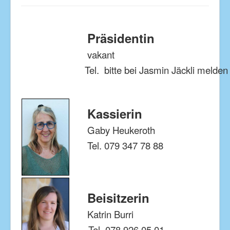
Startseite
Über uns und Kontaktaufnahme
Präsidentin
News
vakant
Dienstleistungen
Tel. bitte bei Jasmin Jäckli melden
Jahresprogramm
Fotogalerie
Kassierin
Ofenhaus
Gaby Heukeroth
Links
Tel. 079 347 78 88
Beisitzerin
Katrin Burri
Tel. 078 926 05 01