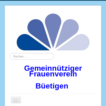
Suchen
...
Gemeinnütziger
Frauenverein
Büetigen
Navigation
an/aus