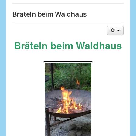
Startseite
Bräteln beim Waldhaus
Über uns und Kontaktaufnahme
News
Dienstleistungen
Bräteln beim Waldhaus
Jahresprogramm
Fotogalerie
Ofenhaus
Links