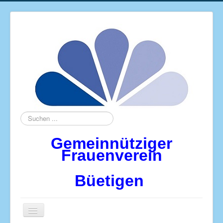
Suchen
...
Gemeinnütziger
Frauenverein
Büetigen
Navigation
an/aus