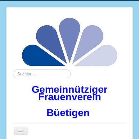
Suchen
...
Gemeinnütziger
Frauenverein
Büetigen
Navigation
an/aus