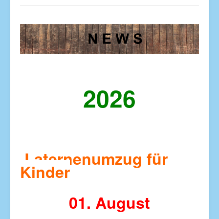
Startseite
Über uns und Kontaktaufnahme
News
Dienstleistungen
Jahresprogramm
2026
Fotogalerie
Ofenhaus
Links
Laternenumzug für
Kinder
01. August