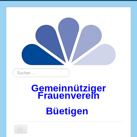
Suchen
...
Gemeinnütziger
Frauenverein
Büetigen
Navigation
an/aus